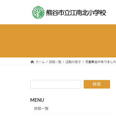
コ
ナ
ン
ビ
テ
ゲ
ン
ー
ツ
シ
へ
ョ
ス
ン
キ
に
ッ
移
プ
動
ホーム
投稿一覧
活動の様子
児童集会がありまし
検索
MENU
投稿一覧