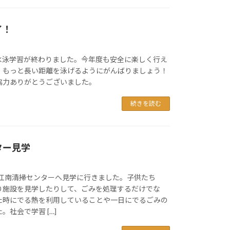
了！
水泳学習が終わりました。今年度も安全に楽しく行え
、もっと長い距離を泳げるようにがんばりましょう！
協力ありがとうございました。
続きを読む
ター見学
に江南清掃センターへ見学に行きました。子供たち
り施設を見学したりして、ごみを処理するだけでな
た時にでる熱を利用していることや一日にでるごみの
。社会で学習 […]