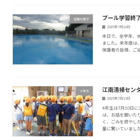
プール学習終
活動の様子
2025年7月16日
本日で、全学年、
ました。来年度は
保護者の皆様、ご
江南清掃セン
４年生
2025年7月15日
4年生は7月10日
は、お話を聞いた
く、ごみを燃やし
量に驚いていました