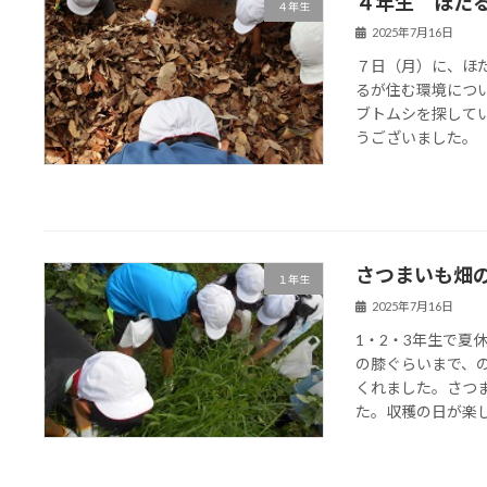
４年生 ほた
４年生
2025年7月16日
７日（月）に、ほ
るが住む環境につ
ブトムシを探して
うございました。
さつまいも畑
１年生
2025年7月16日
1・2・3年生で
の膝ぐらいまで、
くれました。さつ
た。収穫の日が楽