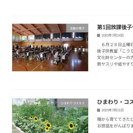
第1回放課後
活動の様子
2025年7月14日
６月２８日土曜日
後子供教室「こう
文化財センターの
鉄ヤスリや紙やすりを
ひまわり・コ
ひまわりコスモス
2025年7月11日
種から育ててきた
お世話をがんばり