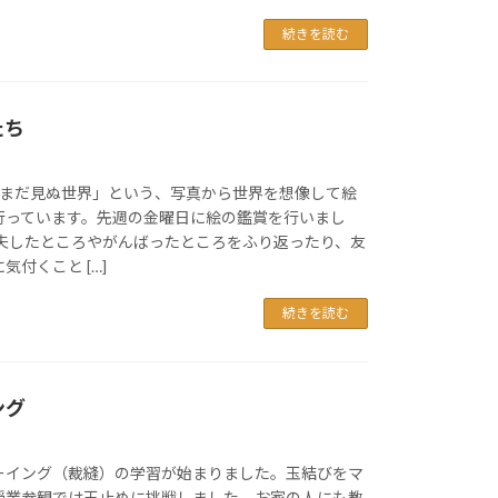
続きを読む
たち
「まだ見ぬ世界」という、写真から世界を想像して絵
行っています。先週の金曜日に絵の鑑賞を行いまし
工夫したところやがんばったところをふり返ったり、友
付くこと […]
続きを読む
ング
ーイング（裁縫）の学習が始まりました。玉結びをマ
授業参観では玉止めに挑戦しました。お家の人にも教