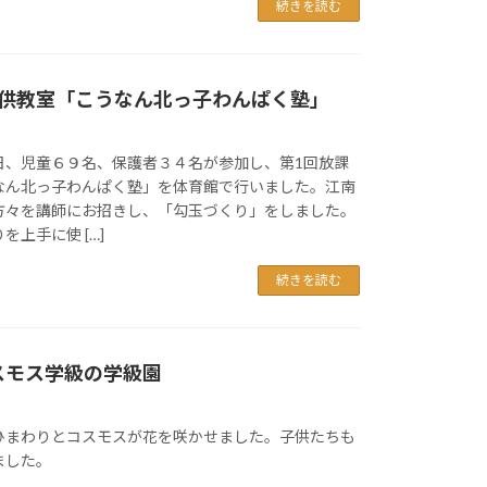
続きを読む
子供教室「こうなん北っ子わんぱく塾」
、児童６９名、保護者３４名が参加し、第1回放課
なん北っ子わんぱく塾」を体育館で行いました。江南
方々を講師にお招きし、「勾玉づくり」をしました。
上手に使 […]
続きを読む
スモス学級の学級園
ひまわりとコスモスが花を咲かせました。子供たちも
ました。