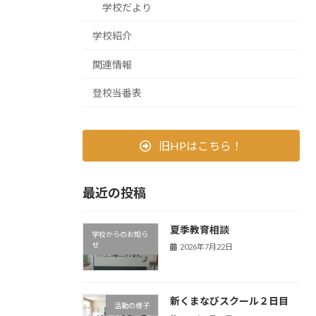
学校だより
学校紹介
関連情報
登校当番表
旧HPはこちら！
最近の投稿
夏季教育相談
学校からのお知ら
せ
2026年7月22日
新くまなびスクール２日目
活動の様子