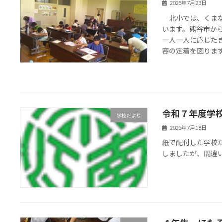
2025年7月23日
北小では、くまな
います。熊谷市か
一人一人に応じた
容の定着を図ります。
令和７年度学校
学校だより
2025年7月18日
紙で配付した学校
しましたが、間違