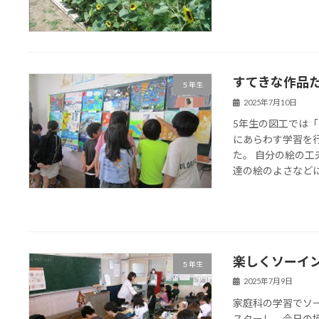
すてきな作品
５年生
2025年7月10日
5年生の図工では
にあらわす学習を
た。 自分の絵の
達の絵のよさなどに気
楽しくソーイ
５年生
2025年7月9日
家庭科の学習でソ
スターし、今日の