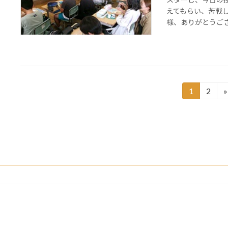
えてもらい、苦戦
様、ありがとうござい
投
1
2
»
固
固
定
定
稿
ペ
ペ
の
ー
ー
ジ
ジ
ペ
ー
ジ
送