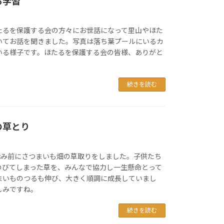
る学習
たるを保護する会の方々にお世話になって里山やほた
いてお話を聞きました。写真は落ち葉プールにいるカ
いる様子です。ほたるを保護する会の皆様、ありがと
続きを読む
の草とり
夏休み前にさつまいも畑の草取りをしました。子供たち
のびてしまった草を、みんなで協力し一生懸命とって
まいものつるも伸び、大きく順調に成長していまし
しみですね。
続きを読む