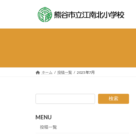
コ
ナ
ン
ビ
テ
ゲ
ン
ー
ツ
シ
へ
ョ
ス
ン
キ
に
ッ
移
プ
動
ホーム
投稿一覧
2025年7月
検索
MENU
投稿一覧