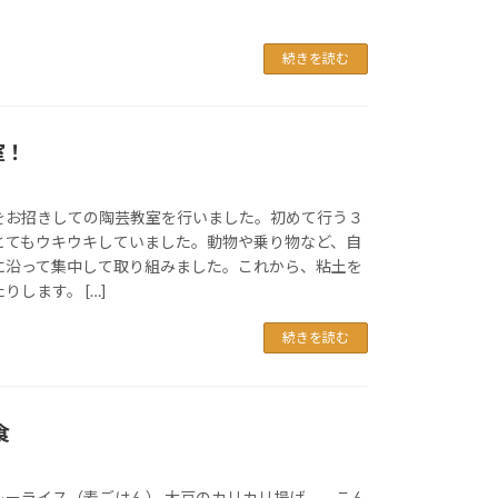
続きを読む
室！
をお招きしての陶芸教室を行いました。初めて行う３
とてもウキウキしていました。動物や乗り物など、自
に沿って集中して取り組みました。これから、粘土を
します。 […]
続きを読む
食
ーライス（麦ごはん） 大豆のカリカリ揚げ こん