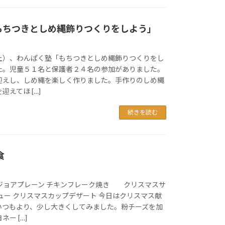
もちつきとしめ縄飾りつくりをしよう」
土）、わんぱく塾「もちつきとしめ縄飾りつくりをし
た。児童５１名と保護者２４名の参加がありました。
えし、しめ縄を楽しく作りました。手作りのしめ縄
えてほ […]
続きを読む
食
ョアプレーン チキンフレーク焼き クリスマスサ
ュー クリスマスカップデザート 今日はクリスマス献
いつもより、少し大きくしてみました。粉チーズを加
ー […]