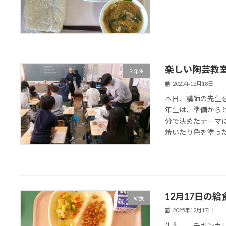
楽しい陶芸教
３年生
2025年12月18日
本日、講師の先生
年生は、準備から
分で決めたテーマ
焼いたり色を塗ったり
12月17日の給
給食
2025年12月17日
牛乳 チキンカレ