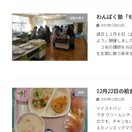
わんぱく塾「
活動の様子
2025年12月22日
過日１２月６日（
よう」開催しまし
２名の講師をお迎
を玄関に飾り新年を迎
12月22日の給
給食
2025年12月22日
ツイストパン ジ
ラダ クリームシチ
立です。チキンを
えたノンエッグマヨネ