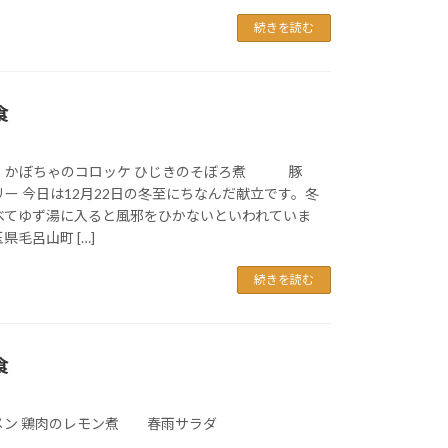
続きを読む
食
かぼちゃのコロッケ ひじきのそぼろ煮 豚
 今日は12月22日の冬至にちなんだ献立です。冬
べてゆず湯に入ると風邪をひかないといわれていま
毛呂山町 […]
続きを読む
食
ン 鶏肉のレモン煮 春雨サラダ