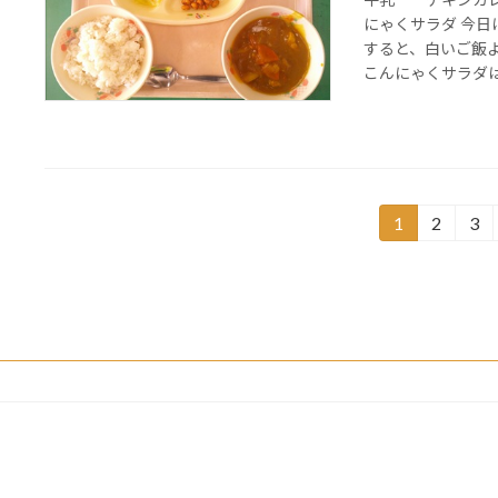
にゃくサラダ 今
すると、白いご飯
こんにゃくサラダは炒
投
1
2
3
固
固
固
定
定
定
稿
ペ
ペ
ペ
の
ー
ー
ー
ジ
ジ
ジ
ペ
ー
ジ
送