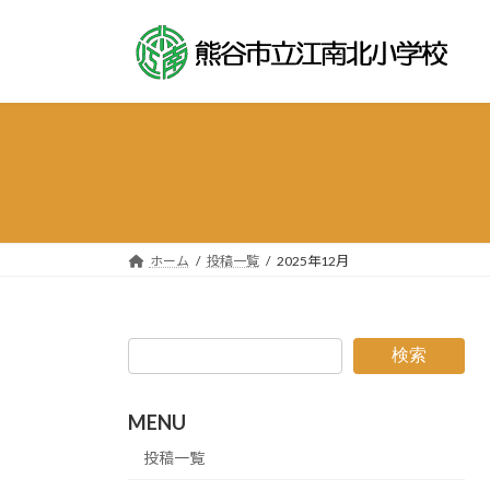
コ
ナ
ン
ビ
テ
ゲ
ン
ー
ツ
シ
へ
ョ
ス
ン
キ
に
ッ
移
プ
動
ホーム
投稿一覧
2025年12月
検索
MENU
投稿一覧