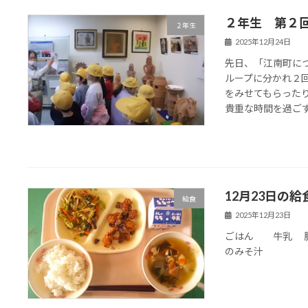
２年生 第２
２年生
2025年12月24日
先日、「江南町に
ループに分かれ２
をみせてもらった
貴重な時間を過ごすこ
12月23日の給
給食
2025年12月23日
ごはん 牛乳 豚
のみそ汁