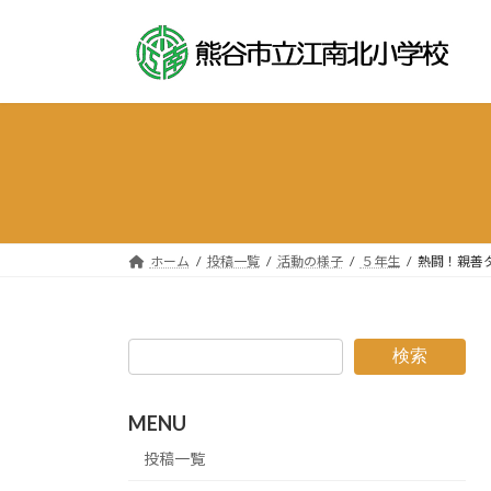
コ
ナ
ン
ビ
テ
ゲ
ン
ー
ツ
シ
へ
ョ
ス
ン
キ
に
ッ
移
プ
動
ホーム
投稿一覧
活動の様子
５年生
熱闘！親善
検索
MENU
投稿一覧