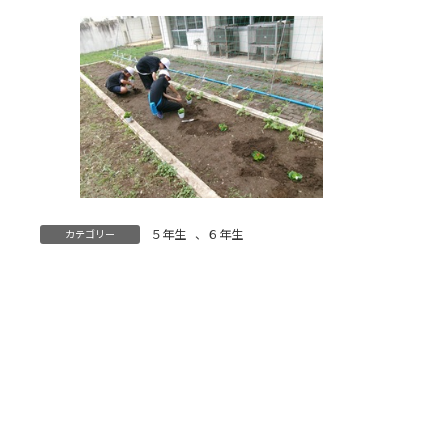
５年生
、
６年生
カテゴリー