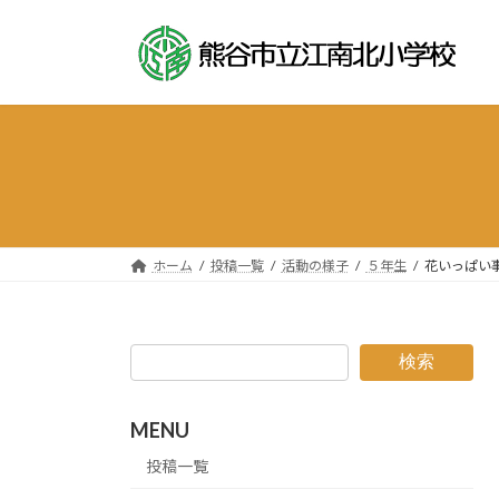
コ
ナ
ン
ビ
テ
ゲ
ン
ー
ツ
シ
へ
ョ
ス
ン
キ
に
ッ
移
プ
動
ホーム
投稿一覧
活動の様子
５年生
花いっぱい
検索
MENU
投稿一覧